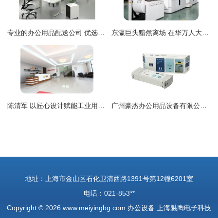
专业的办公用品配送公司 优选188办公
东瀛巨头黯然离场 在华万人大厂停产背后，那些家家户户都曾用过的时代记忆
陈清军 以匠心设计赋能工业用品，在站酷平台展现机械美学
广州豪杰办公用品设备有限公司 中关村在线认证经销商，专注HP 83系列硒鼓销售与服务
地址：上海市金山区石化卫清西路1391号第12幢6201室
电话：021-853**
Copyright © 2026
www.meiyingbg.com
办公设备
上海魅鹰电子科技